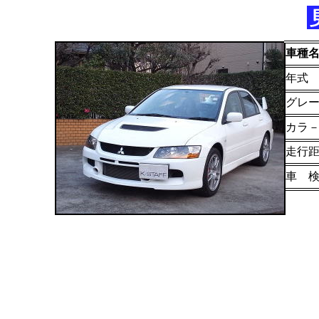
車種
年式
グレ
カラ
走行
車 