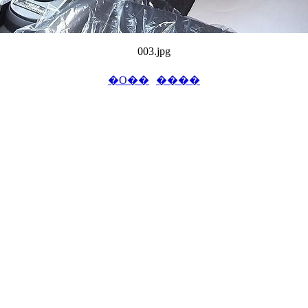
003.jpg
�O��
����