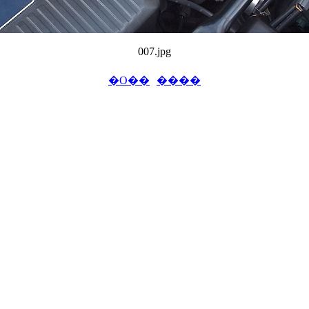
007.jpg
�O��
����