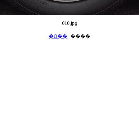
010.jpg
�O��
����