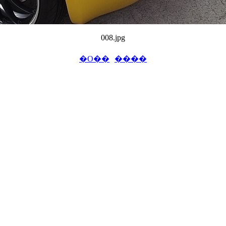
008.jpg
�O��
����