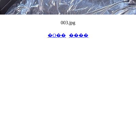
003.jpg
�O��
����