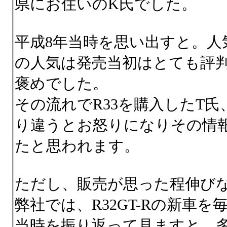
県にお住いのK氏でした。
平成8年当時を思い出すと。人気モノ
の人気は発売当初はとても評
褒めでした。
その流れでR33を購入したT
り違うとお怒りになりその情
たと思われます。
ただし、販売が思った程伸び
弊社では、R32GT-Rの新車
当時を振り返って見ますと、多