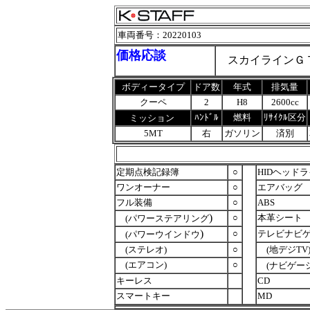
車両番号
：20220103
価格応談
スカイラインＧＴ
ボディータイプ
ドア数
年式
排気量
クーペ
2
H8
2600cc
ﾊﾝﾄﾞﾙ
燃料
ﾘｻｲｸﾙ区分
ミッション
5MT
右
ガソリン
済別
定期点検記録簿
○
HIDヘッド
ワンオーナー
○
エアバッグ
フル装備
○
ABS
)
○
本革シート
(パワーステアリング
)
○
テレビナビ
(パワーウインドウ
(ステレオ)
○
(地デジTV
(エアコン)
○
(ナビゲー
キーレス
CD
スマートキー
MD